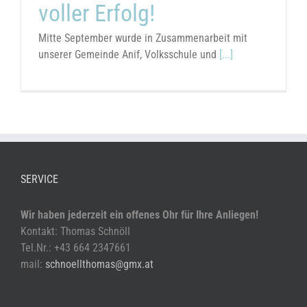
voller Erfolg!
Mitte September wurde in Zusammenarbeit mit
unserer Gemeinde Anif, Volksschule und
[...]
SERVICE
Wir haben jederzeit ein offenes Ohr für Ihre Anliegen!
Kontakt: Thomas Schnöll
Tel.Nr.: +43 664 2347661
mail:
schnoellthomas@gmx.at